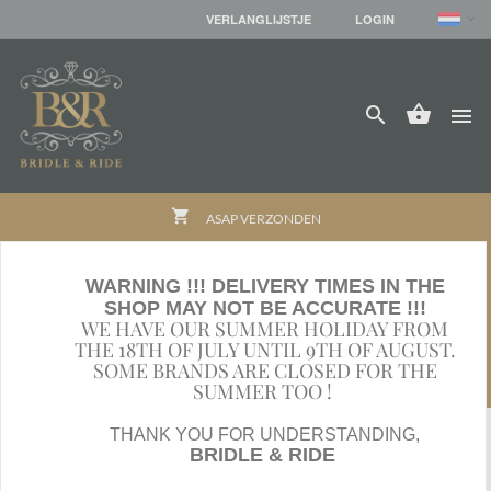
VERLANGLIJSTJE
LOGIN




shopping_cart
ASAP VERZONDEN
access_time
SNEL BESCHIKBAAR 24/7
WARNING !!! DELIVERY TIMES IN THE
SHOP MAY NOT BE ACCURATE !!!
credit_card
WE HAVE OUR SUMMER HOLIDAY FROM
ONLINE VEILIG & SNEL BETALEN
THE 18TH OF JULY UNTIL 9TH OF AUGUST.
SOME BRANDS ARE CLOSED FOR THE
local_shipping
VANAF € 100,- GRATIS BEZORGING IN BELGIË
SUMMER TOO !
Andere ruiter spullen /
THANK YOU FOR UNDERSTANDING,
BRIDLE & RIDE
STIJGBEUGELS EN RIEMEN