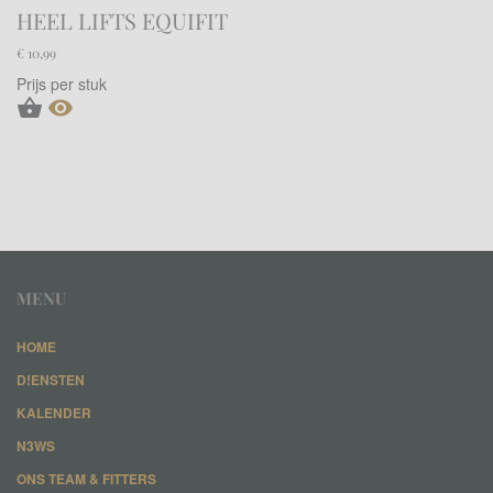
HEEL LIFTS EQUIFIT
€ 10,99
Prijs per stuk


MENU
HOME
D!ENSTEN
KALENDER
N3WS
ONS TEAM & FITTERS